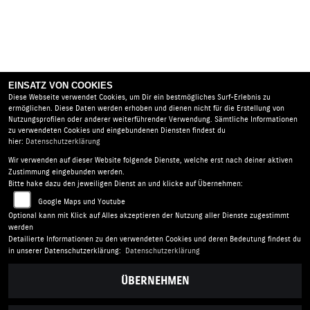
EINSATZ VON COOKIES
Diese Webseite verwendet Cookies, um Dir ein bestmögliches Surf-Erlebnis zu
ermöglichen. Diese Daten werden erhoben und dienen nicht für die Erstellung von
Nutzungsprofilen oder anderer weiterführender Verwendung. Sämtliche Informationen
zu verwendeten Cookies und eingebundenen Diensten findest du
hier:
Datenschutzerklärung
Wir verwenden auf dieser Website folgende Dienste, welche erst nach deiner aktiven
Zweiradhaus Klein |
Wittichenauer Str. 11 | 02977
Zustimmung eingebunden werden.
Hoyerswerda | Deutschland
Bitte hake dazu den jeweiligen Dienst an und klicke auf Übernehmen:
AGB
|
Impressum
|
Datenschutz
|
Disclaimer
|
Google Maps und Youtube
Barrierefreiheit
|
Batterieverordnung
Optional kann mit Klick auf Alles akzeptieren der Nutzung aller Dienste zugestimmt
werden
Detailierte Informationen zu den verwendeten Cookies und deren Bedeutung findest du
in unserer Datenschutzerklärung:
Datenschutzerklärung
ÜBERNEHMEN