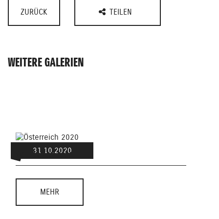
ZURÜCK
TEILEN
WEITERE GALERIEN
31.10.2020
ÖSTERREICH 2020
ERZG
MEHR